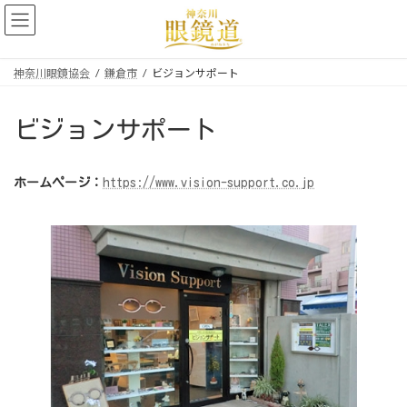
コ
ナ
ン
ビ
テ
ゲ
ン
ー
神奈川眼鏡協会
鎌倉市
ビジョンサポート
ツ
シ
へ
ョ
ス
ン
ビジョンサポート
キ
に
ッ
移
プ
動
ホームページ：
https://www.vision-support.co.jp