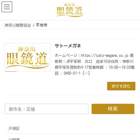
コ
ナ
ン
ビ
テ
ゲ
ン
ー
神奈川眼鏡協会
平塚市
ツ
シ
へ
ョ
ス
ン
サトーメガネ
キ
に
ッ
移
ホームページ：https://sato-megane.co.jp 最
プ
動
寄駅：JR平塚駅 北口 徒歩10分住所：神奈川
県平塚市見附町4-17営業時間 : 10:00〜19:30電
話 : 0463-31-1 […]
平
塚
市
続きを読む
検索
戸塚区
川崎市