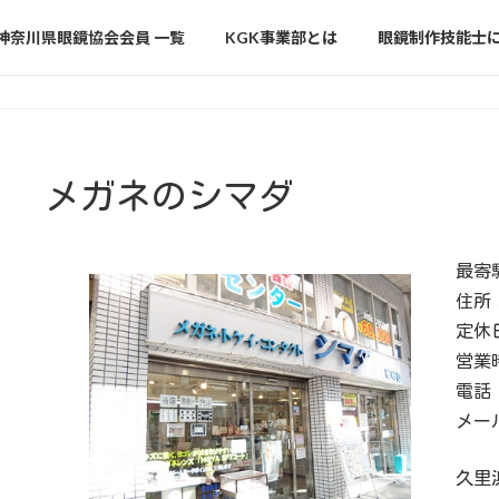
神奈川県眼鏡協会会員 一覧
KGK事業部とは
眼鏡制作技能士
メガネのシマダ
最寄
住所
定休
営業時
電話 
メー
久里