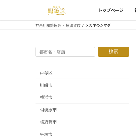
コ
ナ
トップページ
ン
ビ
テ
ゲ
ン
ー
神奈川眼鏡協会
横須賀市
メガネのシマダ
ツ
シ
へ
ョ
ス
ン
検索
キ
に
ッ
移
プ
動
戸塚区
川崎市
横浜市
相模原市
横須賀市
平塚市